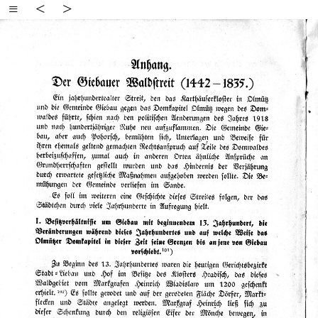
≡
<
>