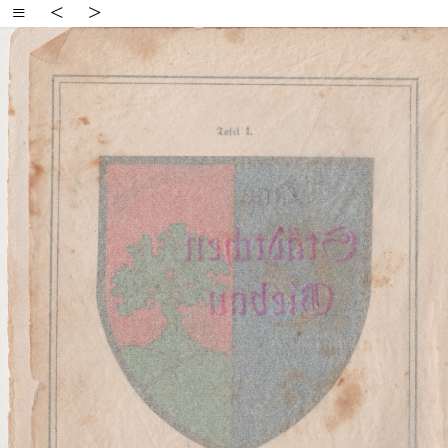
≡
<
>