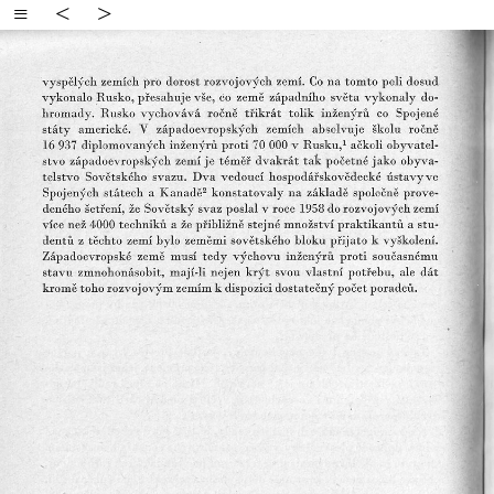
≡
<
>