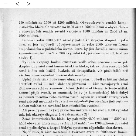
≡
<
>