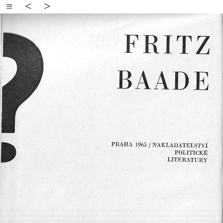
≡
<
>