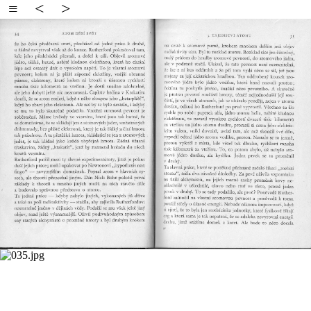
≡
<
>