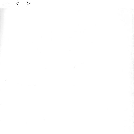
≡
<
>