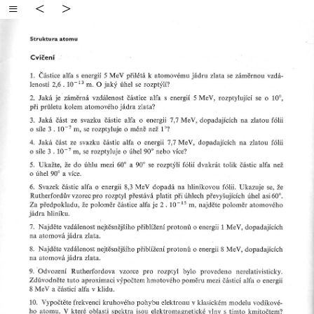
≡
<
>