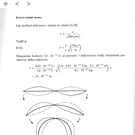
≡
<
>