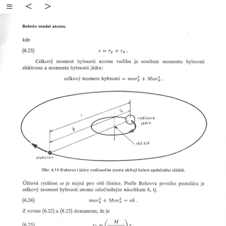
≡
<
>