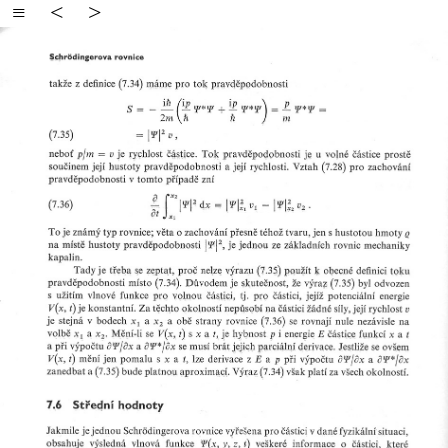
≡
<
>