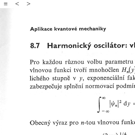
≡
<
>