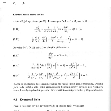
≡
<
>