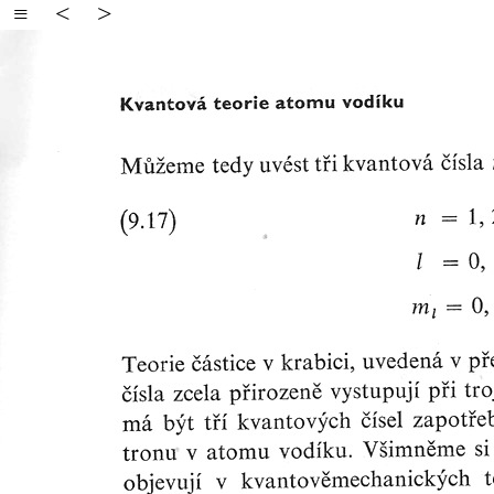
≡
<
>