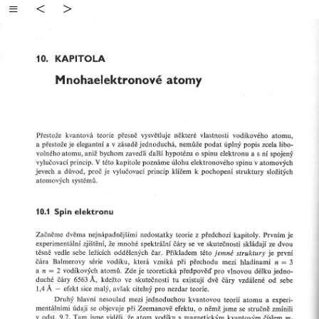
≡
<
>