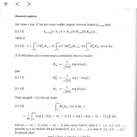
≡
<
>