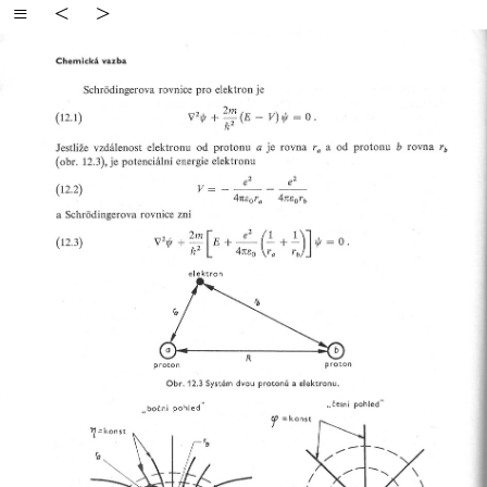
≡
<
>