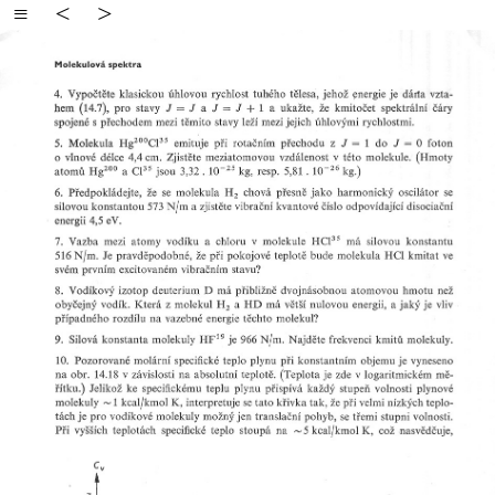
≡
<
>