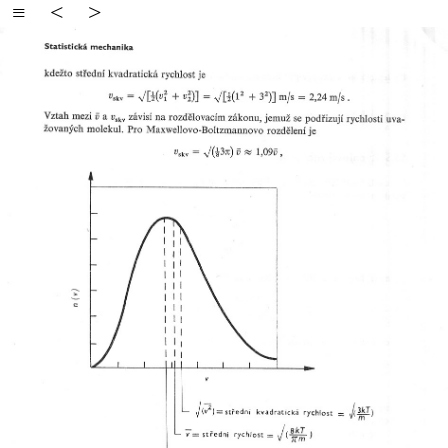
≡
<
>