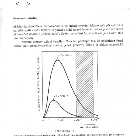
≡
<
>