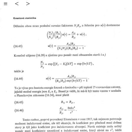
≡
<
>