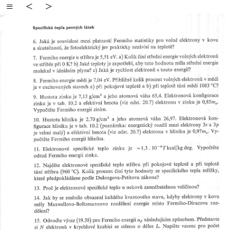
≡
<
>