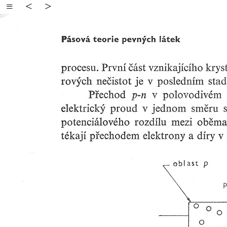
≡
<
>