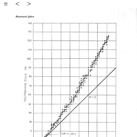
≡
<
>