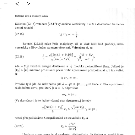
≡
<
>