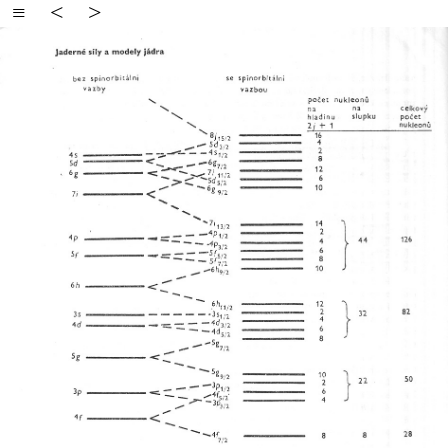
≡
<
>