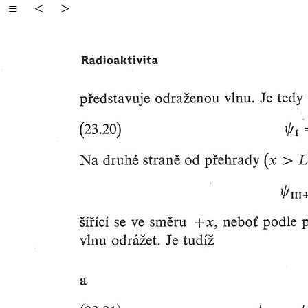
≡
<
>