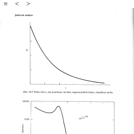
≡
<
>