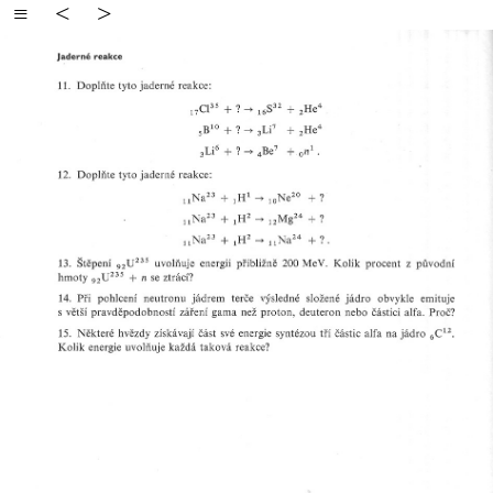
≡
<
>