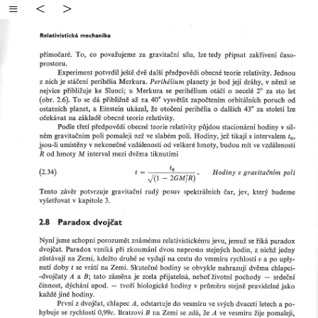
≡
<
>