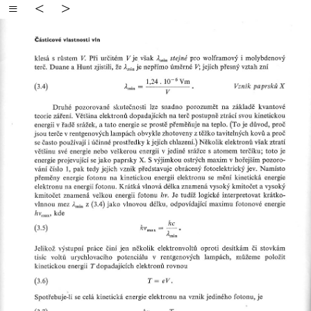
≡
<
>