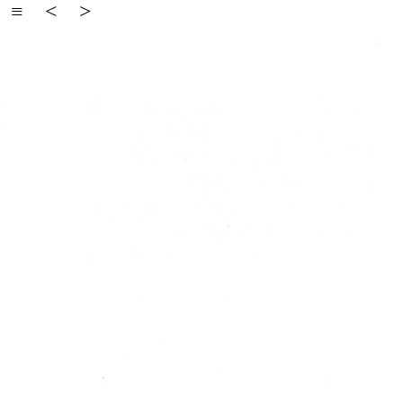
≡
<
>