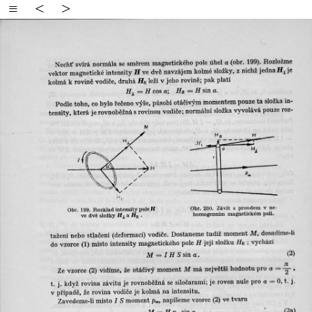
≡
<
>