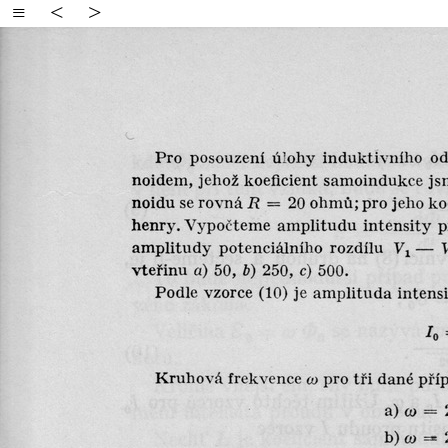
≡
<
>