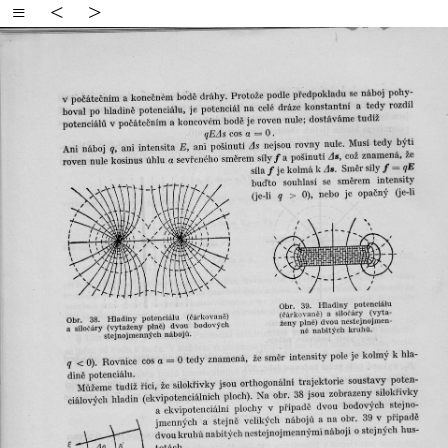
≡
<
>