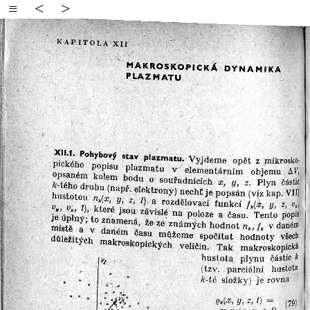
≡
<
>