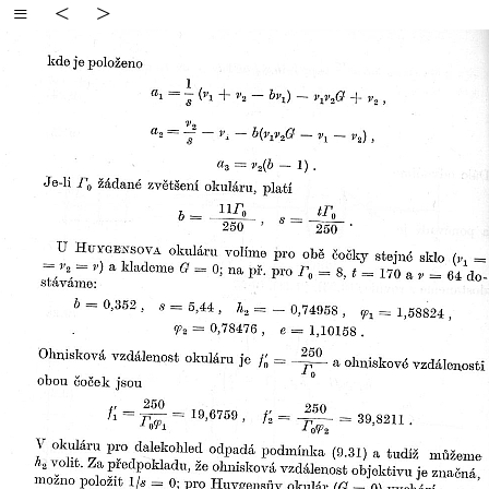
≡
<
>