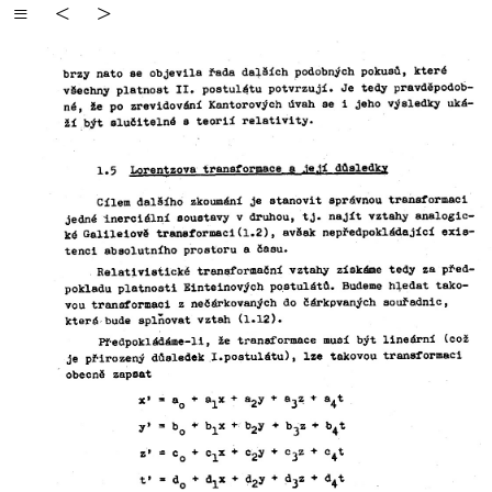
≡
<
>