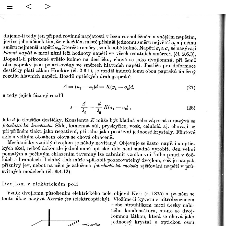
≡
<
>