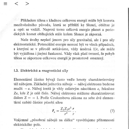
≡
<
>