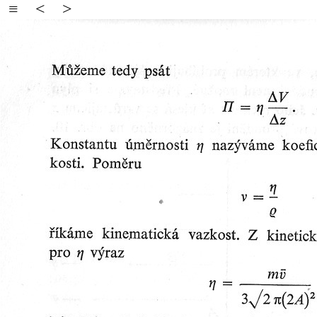
≡
<
>