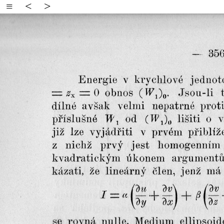
≡
<
>