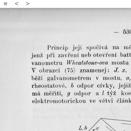
≡
<
>