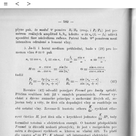
≡
<
>