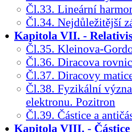
Čl.33. Lineární harmon
Čl.34. Nejdůležitější z
Kapitola VII. - Relativ
Čl.35. Kleinova-Gord
Čl.36. Diracova rovni
Čl.37. Diracovy matic
Čl.38. Fyzikální význ
elektronu. Pozitron
Čl.39. Částice a antičá
Kapitola VIII. - Částice