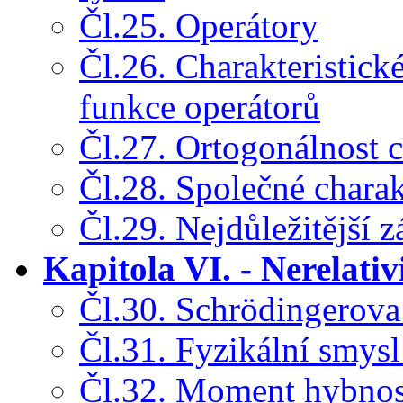
Čl.25. Operátory
Čl.26. Charakteristick
funkce operátorů
Čl.27. Ortogonálnost c
Čl.28. Společné charak
Čl.29. Nejdůležitější z
Kapitola VI. - Nerelati
Čl.30. Schrödingerova
Čl.31. Fyzikální smys
Čl.32. Moment hybnos