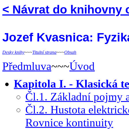
< Návrat do knihovny 
Jozef Kvasnica: Fyziká
Desky knihy
~~~
Titulní­ strana
~~~
Obsah
Předmluva
~~~
Úvod
Kapitola I. - Klasická 
Čl.1. Základní pojmy 
Čl.2. Hustota elektric
Rovnice kontinuity