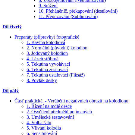
8. Zoobojetňování (Neutralizování)
9. Srážení
10. Přeháněníč. překapování (destilování)
11. Přepuzování (Sublimování)
Díl čtvrtý
Preparáty (přípravky) fotografické
1. Bavlna kolodiová
2. Normální (původní) kolodion
3. Jodovaný kolodion
4. Lázeň stříbrná
5. Tekutina vyvolávací
6. Tekutina zesilovací
7. Tekutina ustalovací (Fiksáž)
8. Povlak desky
Díl pátý
Čásť praktická. - Vyrábění negativních obrazů na kolodionu
1. Řízení na mdlé desce
2. Osvětlení předmětů pojímaných
3. Umělecké sestavování
4. Volba šatu
5. Vlívání kolodia
6. Sensibilování