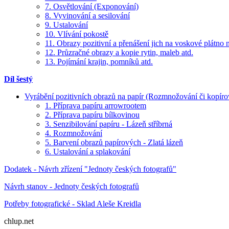
7. Osvětlování (Exponování)
8. Vyvinování a sesilování
9. Ustalování
10. Vlívání pokostě
11. Obrazy pozitivní a přenášení jich na voskové plátno 
12. Průzračné obrazy a kopie rytin, maleb atd.
13. Pojímání krajin, pomníků atd.
Díl šestý
Vyrábění pozitivních obrazů na papír (Rozmnožování či kopíro
1. Příprava papíru arrowrootem
2. Příprava papíru bílkovinou
3. Senzibilování papíru - Lázeň stříbrná
4. Rozmnožování
5. Barvení obrazů papírových - Zlatá lázeň
6. Ustalování a splakování
Dodatek - Návrh zřízení "Jednoty českých fotografů"
Návrh stanov - Jednoty českých fotografů
Potřeby fotografické - Sklad Aleše Kreidla
chlup.net