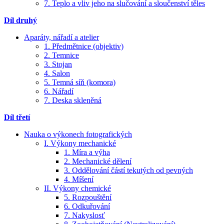
7. Teplo a vliv jeho na slučování a sloučenství těles
Díl druhý
Aparáty, nářadí a atelier
1. Předmětnice (objektiv)
2. Temnice
3. Stojan
4. Salon
5. Temná síň (komora)
6. Nářadí
7. Deska skleněná
Díl třetí
Nauka o výkonech fotografických
I. Výkony mechanické
1. Míra a výha
2. Mechanické dělení
3. Oddělování částí tekutých od pevných
4. Míšení
II. Výkony chemické
5. Rozpouštění
6. Odkuřování
7. Nakyslosť