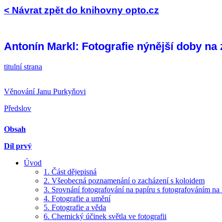
< Návrat zpět do knihovny opto.cz
Antonín Markl: Fotografie nýnější doby na
titulní strana
Věnování Janu Purkyňovi
Předslov
Obsah
Díl prvý
Úvod
1. Část dějepisná
2. Všeobecná poznamenání o zacházení s koloidem
3. Srovnání fotografování na papíru s fotografováním na
4. Fotografie a umění
5. Fotografie a věda
6. Chemický účinek světla ve fotografii