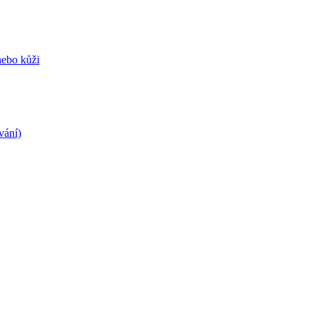
nebo kůži
vání)