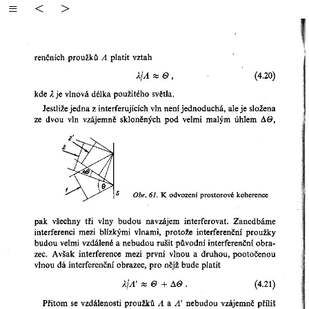
≡
<
>