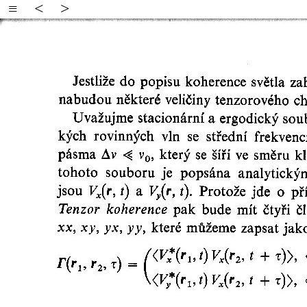
≡
<
>