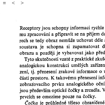
≡
<
>