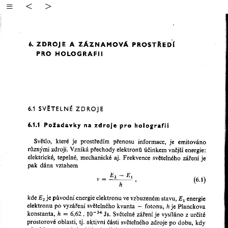
≡
<
>